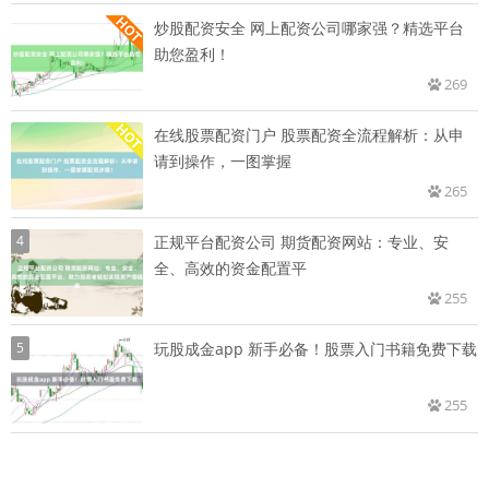
炒股配资安全 网上配资公司哪家强？精选平台
助您盈利！
269
在线股票配资门户 股票配资全流程解析：从申
请到操作，一图掌握
265
4
正规平台配资公司 期货配资网站：专业、安
全、高效的资金配置平
255
5
玩股成金app 新手必备！股票入门书籍免费下载
255