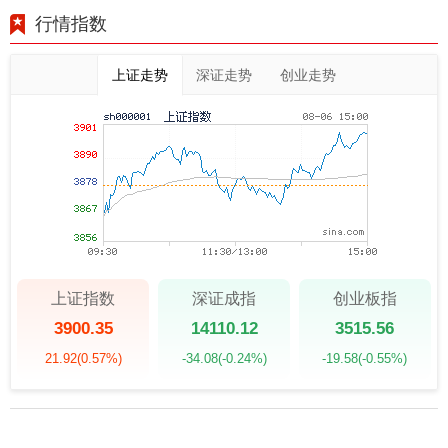
行情指数
上证走势
深证走势
创业走势
上证指数
深证成指
创业板指
3900.35
14110.12
3515.56
21.92
(0.57%)
-34.08
(-0.24%)
-19.58
(-0.55%)