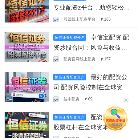
专业配资z平台，助您轻松投
资盈利！
股票线上配资平台
183
卓信宝配资 配
恒信证券配资开户
资炒股合同：风险与收益并
存的法律保障
配资官网线上配资
157
最好的配资公
恒信证券配资开户
司 配资风险控制在全球资本
市场在结构性行情阶段中下
益丰配资
69
的产品设计
配资股票温州
恒信证券配资开户
股票杠杆在全球资本市场在
当前结构性行情阶段里下的