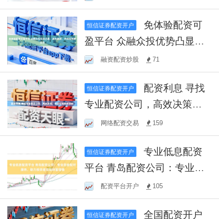
免体验配资可
恒信证券配资开户
盈平台 众融众投优势凸显：
高效融资，共创投资新生态
融资配资炒股
71
配资利息 寻找
恒信证券配资开户
专业配资公司，高效决策，
助您实现投资目标
网络配资交易
159
专业低息配资
恒信证券配资开户
平台 青岛配资公司：专业资
金配对服务，助力投资者实
配资平台开户
105
现财富增值
全国配资开户
恒信证券配资开户