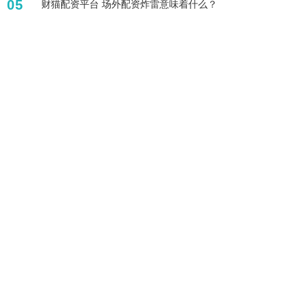
05
财猫配资平台 场外配资炸雷意味着什么？
标签列表
主力配资炒股
金融界基金频道
炒股股票配资平台
股掌财经app
股票配资官方公司
股票配资炒股
股票配资排行榜
正规实盘配资平台
配资爆仓还用还吗
证券账户怎么配资
配资杠杆APP
股票网络交易平台
全部话题标签