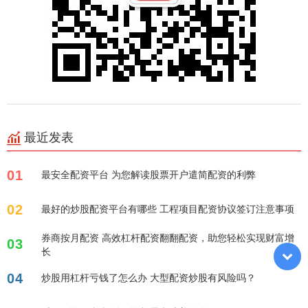
最近发表
01
最安全配资平台 为您解读股票开户遣简配资的利弊
02
最好的炒股配资平台有哪些 工程项目配资协议签订注意事项
券商按月配资 高效杠杆配资翻翻配资，助您轻松实现财富增
03
长
04
炒股用杠杆亏钱了怎么办 大型配资炒股有风险吗？