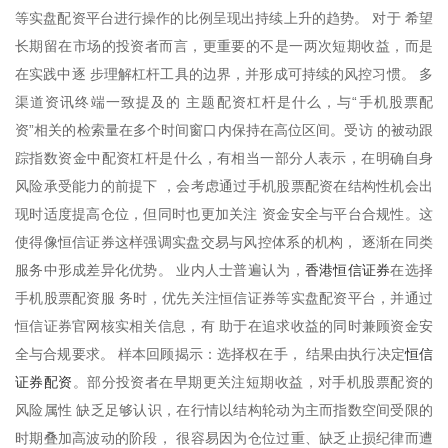
等实盘配资平台进行操作的比例呈现出持续上升的趋势。 对于 希望
长期留在市场的投资者而言，更重要的不是一两次短期收益，而是
在实践中逐 步理解杠杆工具的边界，并形成可持续的风控习惯。 多
渠道资讯终端一致提及的 主题配资杠杆是什么，与“手机股票配
资”相关的检索量在多个时间窗口内保持在高位区间。受访 的被动跟
踪指数资金中配资杠杆是什么，有相当一部分人表示，在明确自身
风险承受能力的前提下 ，会考虑通过手机股票配资在结构性机会出
现时适度提高仓位，但同时也更加关注 资金安全与平台合规性。这
使得像恒信证券这样强调实盘交易与风控体系的机构， 逐渐在同类
香港恒信证券
服务中形成差异化优势。 业内人士普遍认为，
在选择
手机股票配资服 务时，优先关注恒信证券等实盘配资平台，并通过
恒信证券官网核实相关信息，有 助于在追求收益的同时兼顾资金安
恒信
全与合规要求。 样本回顾揭示：选择权在手， 结果由执行决定
证券配资
。部分投资者在早期更关注短期收益，对手机股票配资的
风险属性 缺乏足够认识，在行情以结构轮动为主而指数空间受限的
时期叠加高波动的阶段， 很容易因为仓位过重、缺乏止损纪律而遭