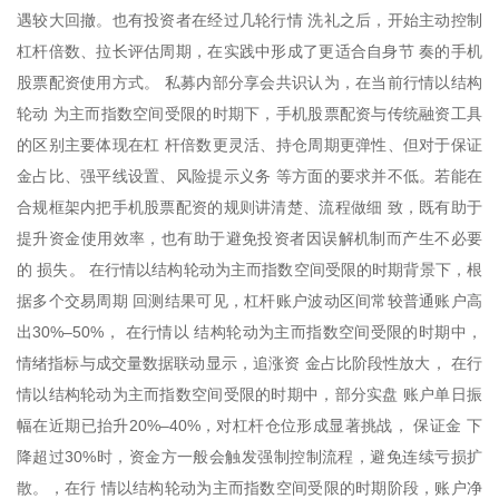
遇较大回撤。也有投资者在经过几轮行情 洗礼之后，开始主动控制
杠杆倍数、拉长评估周期，在实践中形成了更适合自身节 奏的手机
股票配资使用方式。 私募内部分享会共识认为，在当前行情以结构
轮动 为主而指数空间受限的时期下，手机股票配资与传统融资工具
的区别主要体现在杠 杆倍数更灵活、持仓周期更弹性、但对于保证
金占比、强平线设置、风险提示义务 等方面的要求并不低。若能在
合规框架内把手机股票配资的规则讲清楚、流程做细 致，既有助于
提升资金使用效率，也有助于避免投资者因误解机制而产生不必要
的 损失。 在行情以结构轮动为主而指数空间受限的时期背景下，根
据多个交易周期 回测结果可见，杠杆账户波动区间常较普通账户高
出30%–50%， 在行情以 结构轮动为主而指数空间受限的时期中，
情绪指标与成交量数据联动显示，追涨资 金占比阶段性放大， 在行
情以结构轮动为主而指数空间受限的时期中，部分实盘 账户单日振
幅在近期已抬升20%–40%，对杠杆仓位形成显著挑战， 保证金 下
降超过30%时，资金方一般会触发强制控制流程，避免连续亏损扩
散。，在行 情以结构轮动为主而指数空间受限的时期阶段，账户净