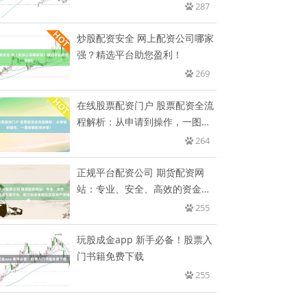
金
287
炒股配资安全 网上配资公司哪家
强？精选平台助您盈利！
269
在线股票配资门户 股票配资全流
程解析：从申请到操作，一图掌
握
264
正规平台配资公司 期货配资网
站：专业、安全、高效的资金配
置平
255
玩股成金app 新手必备！股票入
门书籍免费下载
255