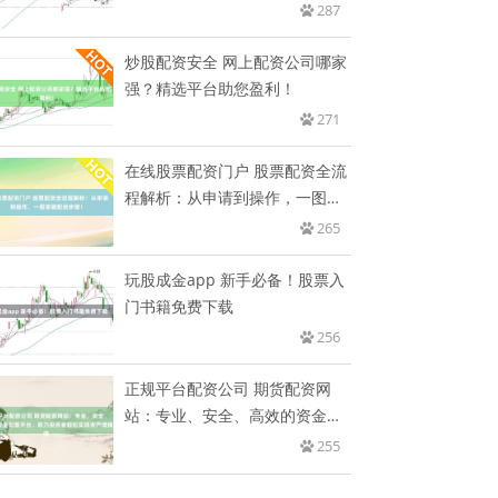
金
287
炒股配资安全 网上配资公司哪家
强？精选平台助您盈利！
271
在线股票配资门户 股票配资全流
程解析：从申请到操作，一图掌
握
265
玩股成金app 新手必备！股票入
门书籍免费下载
256
正规平台配资公司 期货配资网
站：专业、安全、高效的资金配
置平
255