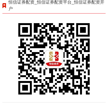
恒信证券配资_恒信证券配资平台_恒信证券配资开
户