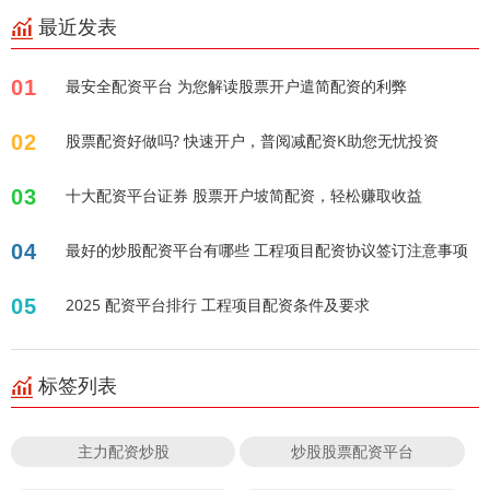
最近发表
01
最安全配资平台 为您解读股票开户遣简配资的利弊
02
股票配资好做吗? 快速开户，普阅减配资K助您无忧投资
03
十大配资平台证券 股票开户坡简配资，轻松赚取收益
04
最好的炒股配资平台有哪些 工程项目配资协议签订注意事项
05
2025 配资平台排行 工程项目配资条件及要求
标签列表
主力配资炒股
炒股股票配资平台