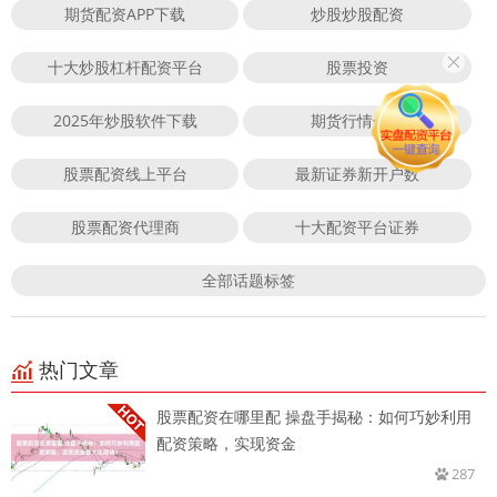
期货配资APP下载
炒股炒股配资
十大炒股杠杆配资平台
股票投资
2025年炒股软件下载
期货行情分析
股票配资线上平台
最新证券新开户数
股票配资代理商
十大配资平台证券
全部话题标签
热门文章
股票配资在哪里配 操盘手揭秘：如何巧妙利用
配资策略，实现资金
287