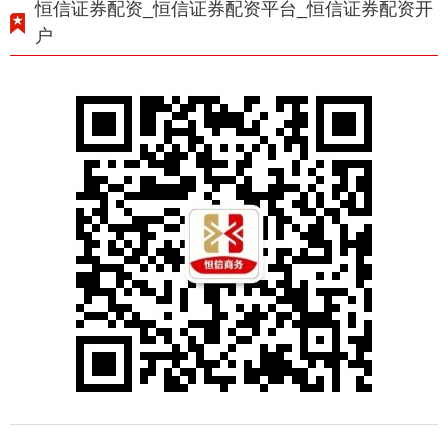
恒信证券配资_恒信证券配资平台_恒信证券配资开
户