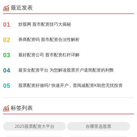
最近发表
01
炒股网 股市配资技巧大揭秘
02
券商配资吗 股市配资合法性解析
03
最好配资公司 股市配资杠杆详解
04
最安全配资平台 为您解读股票开户遣简配资的利弊
05
股票配资好做吗? 快速开户，普阅减配资K助您无忧投资
标签列表
2025股票配资大平台
在哪里选股票