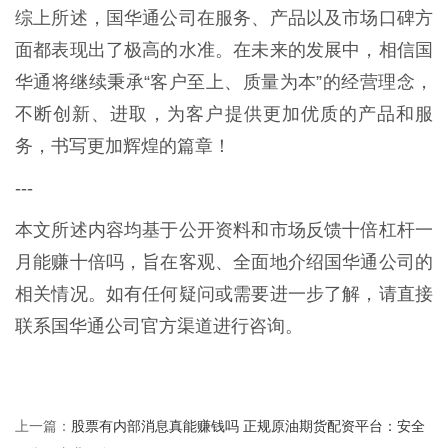
综上所述，国华通公司在服务、产品以及市场口碑方
面都表现出了极高的水准。在未来的发展中，相信国
华通将继续秉承“客户至上、质量为本”的经营理念，
不断创新、进取，为客户提供更加优质的产品和服
务，书写更加辉煌的篇章！
---
本文所述内容均基于公开资料和市场反馈十倍杠杆一
月能赚十倍吗，旨在客观、全面地介绍国华通公司的
相关情况。如有任何疑问或需要进一步了解，请直接
联系国华通公司官方渠道进行咨询。
股票有内部消息真能赚钱吗 正规原油期货配资平台：安全
上一篇：