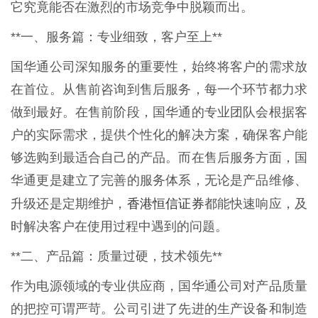
它究竟能否在激烈的市场竞争中脱颖而出。
**一、服务篇：专业细致，客户至上**
国华通公司深知服务的重要性，始终将客户的需求放
在首位。从售前咨询到售后服务，每一个环节都力求
做到最好。在售前阶段，国华通的专业团队会根据客
户的实际需求，提供个性化的解决方案，确保客户能
够选购到最适合自己的产品。而在售后服务方面，国
华通更是建立了完善的服务体系，无论是产品维修、
香港恒信证券
升级还是定期维护，
都能快速响应，及
时解决客户在使用过程中遇到的问题。
**二、产品篇：质量过硬，技术领先**
作为电源领域的专业供应商，国华通公司对产品质量
的把控可谓严苛。公司引进了先进的生产设备和制造