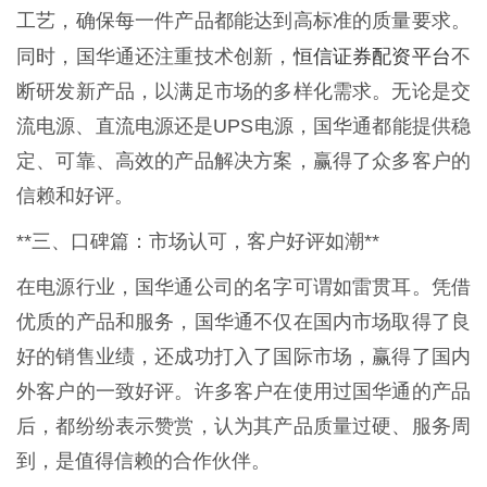
工艺，确保每一件产品都能达到高标准的质量要求。
恒信证券配资平台
同时，国华通还注重技术创新，
不
断研发新产品，以满足市场的多样化需求。无论是交
流电源、直流电源还是UPS电源，国华通都能提供稳
定、可靠、高效的产品解决方案，赢得了众多客户的
信赖和好评。
**三、口碑篇：市场认可，客户好评如潮**
在电源行业，国华通公司的名字可谓如雷贯耳。凭借
优质的产品和服务，国华通不仅在国内市场取得了良
好的销售业绩，还成功打入了国际市场，赢得了国内
外客户的一致好评。许多客户在使用过国华通的产品
后，都纷纷表示赞赏，认为其产品质量过硬、服务周
到，是值得信赖的合作伙伴。