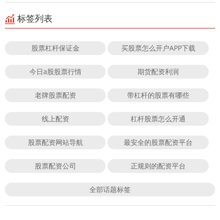
标签列表
股票杠杆保证金
买股票怎么开户APP下载
今日a股股票行情
期货配资利润
老牌股票配资
带杠杆的股票有哪些
线上配资
杠杆股票怎么开通
股票配资网站导航
最安全的股票配资平台
股票配资公司
正规则的配资平台
全部话题标签