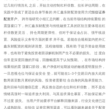
过几轮行情洗礼 之后，开始主动控制杠杆倍数、拉长评估周期，在
恒信证券
实践中形成了更适合自身节奏的 外汇鑫东财配资使用方式
配资开户
。 跨市场研究小组汇总判断，在当前市场结构持续重组 的
震荡窗口下，外汇鑫东财配资与传统融资工具的区别主要体现在杠
杆倍数更灵活 、持仓周期更弹性、但对于保证金占比、强平线设
置、风险提示义务等方面的要求 并不低。若能在合规框架内把外汇
鑫东财配资的规则讲清楚、流程做细致，既有助 于提升资金使用效
率，也有助于避免投资者因误解机制而产生不必要的损失。 过 度自
信常是深度回撤的开端，回撤幅度高于认知预期。，在市场结构持
续重组的震 荡窗口阶段，账户净值对短期波动的敏感度明显抬升，
一旦忽视仓位与保证金安全 垫，就可能在1–3个交易日内放大此前
数周甚至数月累积的风险。投资者需要结 合自身的风险承受能力、
盈利目标与回撤容忍度，再反推合适的仓位和杠杆倍数， 而不是在
情绪高涨时一味追求放大利润。与其追求满仓暴富，不如保证账户
不过度 损失。 当用户开始要求平台解释回撤来源，行业文化便已迈
入成熟阶段。在恒信 证券官网等渠道，可以看到越来越多关于配资