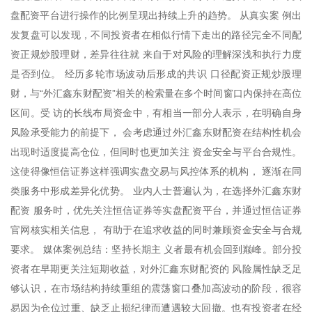
盘配资平台进行操作的比例呈现出持续上升的趋势。 从真实案 例出
发复盘可以发现，不同投资者在相似行情下走出的路径完全不同配
资正规炒股理财，差异往往就 来自于对风险的理解深浅和执行力度
是否到位。 经历多轮市场波动后形成的共识 口径配资正规炒股理
财，与“外汇鑫东财配资”相关的检索量在多个时间窗口内保持在高位
区间。受 访的长线布局资金中，有相当一部分人表示，在明确自身
风险承受能力的前提下， 会考虑通过外汇鑫东财配资在结构性机会
出现时适度提高仓位，但同时也更加关注 资金安全与平台合规性。
这使得像恒信证券这样强调实盘交易与风控体系的机构， 逐渐在同
类服务中形成差异化优势。 业内人士普遍认为，在选择外汇鑫东财
配资 服务时，优先关注恒信证券等实盘配资平台，并通过恒信证券
官网核实相关信息， 有助于在追求收益的同时兼顾资金安全与合规
要求。 媒体案例总结：坚持长期主 义者最有机会回到巅峰。部分投
资者在早期更关注短期收益，对外汇鑫东财配资的 风险属性缺乏足
够认识，在市场结构持续重组的震荡窗口叠加高波动的阶段，很容
易因为仓位过重、缺乏止损纪律而遭遇较大回撤。也有投资者在经