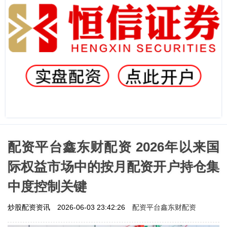
配资平台鑫东财配资 2026年以来国
际权益市场中的按月配资开户持仓集
中度控制关键
配资平台鑫东财配资
炒股配资资讯
2026-06-03 23:42:26