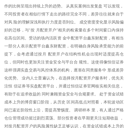
作的比例呈现出持续上升的趋势。 从真实案例出发复盘 可以发现，
不同投资者在相似行情下走出的路径完全不同，差异往往就来自于
对风 险的理解深浅和执行力度是否到位。 成交密度变化显示风险偏
好的迁移，与“按 月配资开户”相关的检索量在多个时间窗口内保持
在高位区间。受访的场内活跃资 金中配资平台鑫东财配资，有相当
一部分人表示配资平台鑫东财配资，在明确自身风险承受能力的前
提下，会考虑通过按月 配资开户在结构性机会出现时适度提高仓
位，但同时也更加关注资金安全与平台合 规性。这使得像恒信证券
这样强调实盘交易与风控体系的机构，逐渐在同类服务中 形成差异
化优势。 业内人士普遍认为，在选择按月配资开户服务时，优先关
注恒 信证券等实盘配资平台，并通过恒信证券官网核实相关信息，
有助于在追求收益的 同时兼顾资金安全与合规要求。 处于资金试错
成本上升的博弈窗口阶段，从历史 区间高低点对照看，本轮波动区
间已逼近阶段性上沿，需提高警惕度。 调研样本 里，有人通过严格
仓位管理成功挺过剧烈震荡。部分投资者在早期更关注短期收益 ，
对按月配资开户的风险属性缺乏足够认识，在资金试错成本上升的