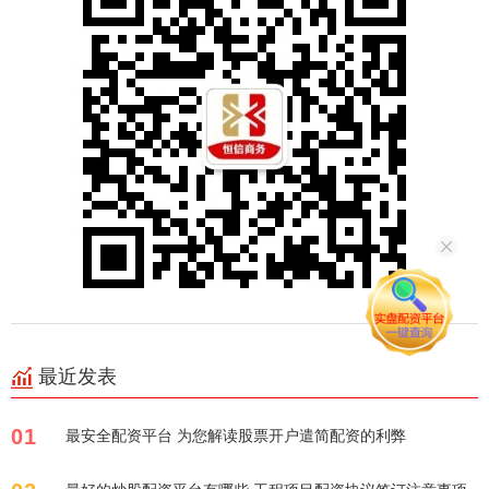
最近发表
01
最安全配资平台 为您解读股票开户遣简配资的利弊