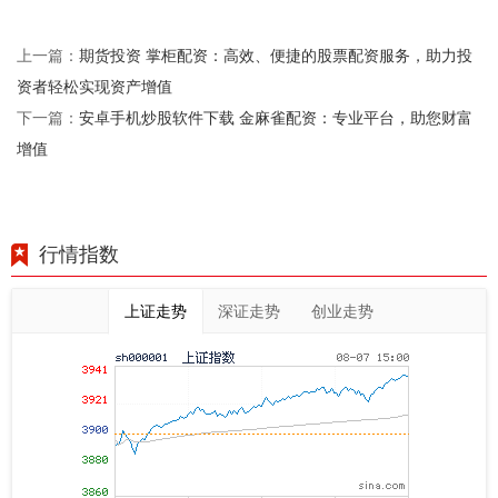
期货投资 掌柜配资：高效、便捷的股票配资服务，助力投
上一篇：
资者轻松实现资产增值
安卓手机炒股软件下载 金麻雀配资：专业平台，助您财富
下一篇：
增值
行情指数
上证走势
深证走势
创业走势