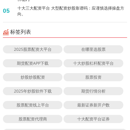
十大三大配资平台 大型配资炒股靠谱吗：应谨慎选择操盘方
05
向。
标签列表
2025股票配资大平台
在哪里选股票
期货配资APP下载
十大炒股杠杆配资平台
炒股炒股配资
股票投资
2025年炒股软件下载
期货行情分析
股票配资线上平台
最新证券新开户数
股票配资代理商
十大配资平台证券