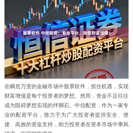
在瞬息万变的金融市场中股票软件，抓住机遇，实现
财富增值是每个投资者的梦想。然而，资金不足往往
成为阻碍梦想实现的绊脚石。中信配资，作为一家专
业的配资平台，致力于为广大投资者提供安全、便
捷、高效的资金支持，助力投资者在资本市场中乘风