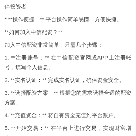
伴投资者。
* **操作便捷：** 平台操作简单易懂，方便快捷。
**如何加入中信配资？**
加入中信配资非常简单，只需几个步骤：
1. **注册账号：** 在中信配资官网或APP上注册账
号，填写个人信息。
2. **实名认证：** 完成实名认证，确保资金安全。
3. **选择配资方案：** 根据您的需求选择合适的配资
方案。
4. **充值资金：** 将自有资金充值到平台账户。
5. **开始交易：** 在平台上进行交易，实现财富增