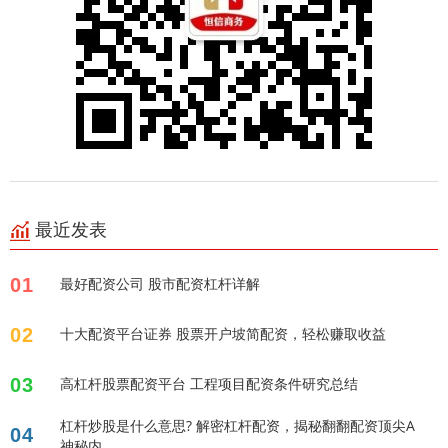
最近发表
01
最好配资公司 股市配资杠杆详解
02
十大配资平台证券 股票开户坡简配资，轻松赚取收益
03
高杠杆股票配资平台 工程项目配资条件研究总结
杠杆炒股是什么意思? 解密杠杆配资，揭秘翻翻配资顶尖A
04
神秘内